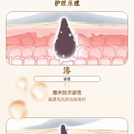
护理原理
渗
渗透
微米技术渗透
疏通毛孔防油垢堆积