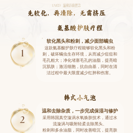
UNICO 温和洁面理念
先软化，再清除，无需挤压
氨基酸护肤疗程
软化黑头和粉刺，减少面部螨虫
这款氨基酸护肤疗程能够软化黑头和粉
刺，破坏螨虫生存环境，从而减少痘痘和
毛孔粗大；净化堵塞毛孔的油脂，提亮暗
沉肌肤；激活细胞，抗自由基，同时在清
洁过程中最大限度减少红肿和伤害。
韩式小气泡
温和去除杂质，一步完成保湿与修护
采用韩国真空漩涡水氧焕肤技术，通过水
流漩涡与吸附轻柔去除黑头、
粉刺和多余油脂，同时改善暗沉，提亮肤