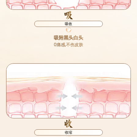
吸
吸收
吸附黑头白头
0痛感,不伤皮肤
收
收缩